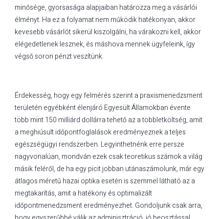
minősége, gyorsasága alapjaiban határozza meg a vásárlói
élményt. Ha ez a folyamat nem működik hatékonyan, akkor
kevesebb vásárlót sikerül kiszolgálni, ha várakozni kell, akkor
elégedetlenek lesznek, és máshova mennek ügyfeleink, így
végső soron pénzt veszítünk.
Érdekesség, hogy egy felmérés szerint a praxismenedzsment
területén egyébként élenjáró Egyesült Államokban évente
több mint 150 milliárd dollárra tehető az a többletköltség, amit
a meghiúsult időpontfoglalások eredményeznek a teljes
egészségügyi rendszerben. Legyinthetnénk erre persze
nagyvonalúan, mondván ezek csak teoretikus számok a világ
másik feléről, de ha egy picit jobban utánaszámolunk, már egy
átlagos méretű hazai optika esetén is szemmel látható az a
megtakarítás, amit a hatékony és optimalizált
időpontmenedzsment eredményezhet. Gondoljunk csak arra,
hogy egyszerűbbé válik az adminisztráció, jó beosztással