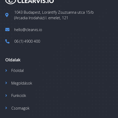
1043 Budapest, Lorántffy Zsuzsanna utca 15/b
(Arcadia Irodaház) I. emelet, 121
hello@clearvis.io
06 (1) 4900 400
Oldalak
Főoldal
Megoldások
Funkciók
Csomagok