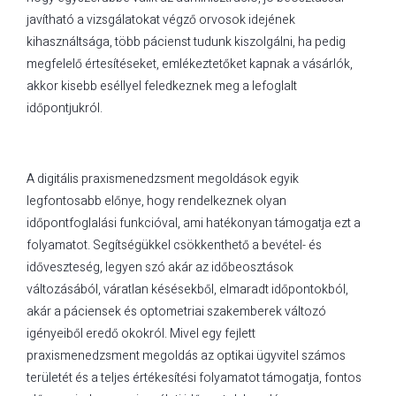
javítható a vizsgálatokat végző orvosok idejének
kihasználtsága, több pácienst tudunk kiszolgálni, ha pedig
megfelelő értesítéseket, emlékeztetőket kapnak a vásárlók,
akkor kisebb eséllyel feledkeznek meg a lefoglalt
időpontjukról.
A digitális praxismenedzsment megoldások egyik
legfontosabb előnye, hogy rendelkeznek olyan
időpontfoglalási funkcióval, ami hatékonyan támogatja ezt a
folyamatot. Segítségükkel csökkenthető a bevétel- és
időveszteség, legyen szó akár az időbeosztások
változásából, váratlan késésekből, elmaradt időpontokból,
akár a páciensek és optometriai szakemberek változó
igényeiből eredő okokról. Mivel egy fejlett
praxismenedzsment megoldás az optikai ügyvitel számos
területét és a teljes értékesítési folyamatot támogatja, fontos