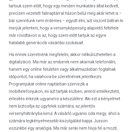
tartsuk szem előtt, hogy egy minden munkatárs által kedvelt,
precízen vezetett falinaptárral házon belül még akár lehet is –
bár szerintünk nem érdemes – együtt élni, azt viszont bátran ki
merjük jelenteni, hogy a versenyképesség alapvető feltétele
már rövidtávon is az, hogy szem előtt tartjuk az egyre
fiatalabb generációk vásárlási szokásait.
Ha ennek szeretnénk megfelelni, akkor nélkülözhetetlen a
digitalizáció. Ma már az emberek nem akarnak telefonálni,
hanem egy online felületen vagy alkalmazásban foglalnak
időpontot, ha valahova be szeretnének jelentkezni.
Programjukat online naptárban szervezik a
mobiltelefonjukon, és azt tartják észben, amiről emlékeztető,
értesítés érkezik ugyanerre a készülékre. Aki ezt a kényelmet
nem biztosítja az ügyfelek számára, az jelentős
versenyhátrányba kerül. A vásárló ugyanis oda megy, ahol a
számára legkényelmesebb kiszolgálást kapja. Jusson
eszünkbe egy analógia. Ma már senki nem hívja fel a mozit,