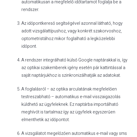
automatikusan a megfelelő időtartamot foglalja be a
rendszer.
Az időpontkereső segítségével azonnal látható, hogy
adott vizsgálattípushoz, vagy konkrét szakorvoshoz,
optometristához mikor foglalható a legközelebbi
időpont.
A rendszer integrálható külső Google naptárakkal is, így
az optikai szakemberek igény esetén pár kattintással a
saját naptárjukhoz is szinkronizálhatják az adatokat.
A foglalásról – az optika arculatának megfelelően
testreszabható – automatikus e-mail visszaigazolás
küldhető az ügyfeleknek. Ez naptárba importálható
meghívót is tartalmaz így az ügyfelek egyszerűen
elmenthetik az időpontot.
A vizsgálatot megelőzően automatikus e-mail vagy sms