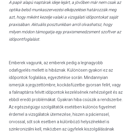
A papír alapú naptárak ideje lejárt, a jövőben már nem csak az
optika belső munkaszervezési elképzelései határozzák meg
azt, hogy miként kezelje valaki a vizsgálati időpontokat saját
praxisában. Aktuális posztunkban arról olvashatsz, hogy
milyen módon támogatja egy praxismenedzsment szoftver az
időpontfoglalást.
Emberek vagyunk, az emberek pedig a legnagyobb
odafigyelés mellett is hibáznak. Különösen gyakori ez az
időpontok foglalása, egyeztetése során. Mindannyian
ismerjük a jegyzettömbre, kockásfüzetbe gyorsan felírt, vagy
a falinaptárra felvitt időpontok kezelésének nehézségeit és az
ebből eredő problémákat. Gyakran hiba csúszik a rendszerbe.
Az egészségügyi szolgáltatók esetében különös figyelmet
érdemel a vizsgálatok ütemezése, hiszen a pácienssel,
orvossal, sőt sok esetben a különböző helyszínekkel is
szinkronizálni kell, miközben az ügyfelek kiszolgálásának