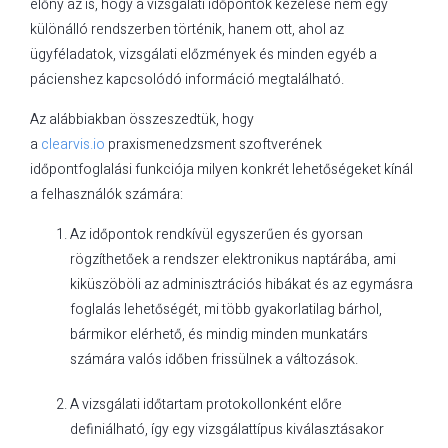
előny az is, hogy a vizsgálati időpontok kezelése nem egy
különálló rendszerben történik, hanem ott, ahol az
ügyféladatok, vizsgálati előzmények és minden egyéb a
pácienshez kapcsolódó információ megtalálható.
Az alábbiakban összeszedtük, hogy
a
clearvis.io
praxismenedzsment szoftverének
időpontfoglalási funkciója milyen konkrét lehetőségeket kínál
a felhasználók számára:
Az időpontok rendkívül egyszerűen és gyorsan
rögzíthetőek a rendszer elektronikus naptárába, ami
kiküszöböli az adminisztrációs hibákat és az egymásra
foglalás lehetőségét, mi több gyakorlatilag bárhol,
bármikor elérhető, és mindig minden munkatárs
számára valós időben frissülnek a változások.
A vizsgálati időtartam protokollonként előre
definiálható, így egy vizsgálattípus kiválasztásakor