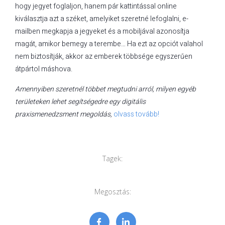
hogy jegyet foglaljon, hanem pár kattintással online
kiválasztja azt a széket, amelyiket szeretné lefoglalni, e-
mailben megkapja a jegyeket és a mobiljával azonosítja
magát, amikor bemegy a terembe… Ha ezt az opciót valahol
nem biztosítják, akkor az emberek többsége egyszerűen
átpártol máshova.
Amennyiben szeretnél többet megtudni arról, milyen egyéb
területeken lehet segítségedre egy digitális
praxismenedzsment megoldás,
olvass tovább!
Tagek:
Megosztás: