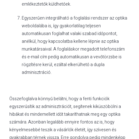
emlékeztetők küldhetőek.
Egyszerűen integrálható a foglalási rendszer az optika
weboldalába is, így gyakorlatilag teljesen
automatikusan foglalhat valaki szabad időpontot,
anélkül, hogy kapcsolatba kellene lépnie az optika
munkatársaival. A foglaláskor megadott telefonszám
és e-mail cím pedig automatikusan a vevőtörzsbe is
rögzítésre kerül, ezáltal elkerülhető a dupla
adminisztráció.
Összefoglalva könnyű belátni, hogy a fenti funkciók
egyszerűsítik az adminisztrációt, segítenek kiküszöbölni a
hibákat és mindemellett időt takaríthatnak meg egy optika
számára. Azonban legalább ennyire fontos az is, hogy
kényelmesebbé teszik a vásárlók életét, így szívesen és
gyakrabban térnek vissza. Erre gondolva pedig mindenképp