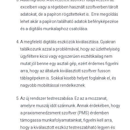
excelben vagy a régebben használt szoftverben tárolt
adatokat, de a papíron rögzítetteket is. Erre megoldás
lehet akár a papíron található adatok befényképezése
és a digitális munkalaphoz csatolása.
A megfelelő digitális eszközök kiválasztása. Gyakran
találkozunk azzal a problémával, hogy az üzlethelyiség
ügyféltere kicsi vagy egyszerűen esztétikailag nem
mutat jól benne egy asztali gép, ezért érdemes figyelni
arra, hogy az általunk kiválasztott szoftver fusson
táblagépeken is. Sokkal kisebb helyet foglalnak el, és
nagyobb mobilitással rendelkeznek.
Az új rendszer testreszabása. Ez az a mozzanat,
amelyre muszáj időt szánnunk. Annak érdekében, hogy
a praxismenedzsment szoftver (PMS) érdemben
támogassa munkafolyamatainkat, figyelni kell arra,
hogy a kiválasztott eszköz testreszabható legyen és