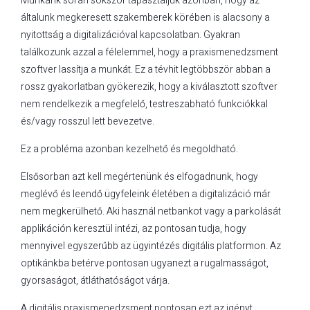
Munkánk során sokszor tapasztaljuk azonban, hogy az
általunk megkeresett szakemberek körében is alacsony a
nyitottság a digitalizációval kapcsolatban. Gyakran
találkozunk azzal a félelemmel, hogy a praxismenedzsment
szoftver lassítja a munkát. Ez a tévhit legtöbbször abban a
rossz gyakorlatban gyökerezik, hogy a kiválasztott szoftver
nem rendelkezik a megfelelő, testreszabható funkciókkal
és/vagy rosszul lett bevezetve.
Ez a probléma azonban kezelhető és megoldható.
Elsősorban azt kell megértenünk és elfogadnunk, hogy
meglévő és leendő ügyfeleink életében a digitalizáció már
nem megkerülhető. Aki használ netbankot vagy a parkolását
applikáción keresztül intézi, az pontosan tudja, hogy
mennyivel egyszerűbb az ügyintézés digitális platformon. Az
optikánkba betérve pontosan ugyanezt a rugalmasságot,
gyorsaságot, átláthatóságot várja.
A digitális praxismenedzsment pontosan ezt az igényt