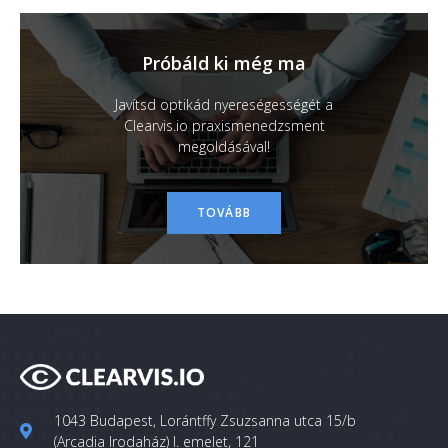
Próbáld ki még ma
Javítsd optikád nyereségességét a
Clearvis.io praxismenedzsment
megoldásával!
TOVÁBB
1043 Budapest, Lorántffy Zsuzsanna utca 15/b
(Arcadia Irodaház) I. emelet, 121