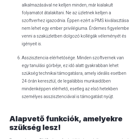
alkalmazásával ne kelljen minden, már kialakult
folyamatot átalakítani. Ne az üzletnek kelljen a
szoftverhez igazodnia. Éppen ezért a PMS kiválasztása
nem lehet egy ember privilégiuma. Érdemes figyelembe
venni a szaküzletben dolgozó kollégák véleményét és
igényeit is.
Asszisztencia elérhetősége. Minden szoftvernek van
egy tanulási görbéje, ez idő alatt gyakrabban lehet
szükség technikai támogatásra, amely ideális esetben
24 órán keresztül, de legalábbis munkaidőben
mindenképpen elérhető, esetleg az első hetekben
személyes asszisztenciával is támogatást nyújt.
Alapvető funkciók, amelyekre
szükség lesz!