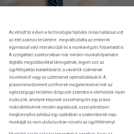
Az elmúlt tíz évben a technológiai fejlődés óriási hatással volt
az élet számos területére: megváltoztatta az emberek
egymással való interakcióját és a munkavégzés folyamatát is.
A szolgáltató szektorokban már minden munkafolyamatot
digitális megoldásokkal támogatnak, legyen szó az
ügyféllojalitás kialakításáról, a vásárlók számának
növeléséről vagy az üzletmenet optimalizálásáról. A
praxismenedzsment szoftverek megjelenésével már az
egészségügyi területen dolgozók számára is elérhetőek olyan
eszközök, amelyek képesek összehangolni egy praxis
működtetésének minden aspektusát, ezzel jelentősen
megkönnyítve például egy optikában a szakemberek napi
munkáját és nem utolsósorban növelni az ügyfélélményt.