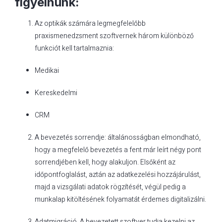
figyelnünk:
Az optikák számára legmegfelelőbb
praxismenedzsment szoftvernek három különböző
funkciót kell tartalmaznia:
Medikai
Kereskedelmi
CRM
A bevezetés sorrendje: általánosságban elmondható,
hogy a megfelelő bevezetés a fent már leírt négy pont
sorrendjében kell, hogy alakuljon. Elsőként az
időpontfoglalást, aztán az adatkezelési hozzájárulást,
majd a vizsgálati adatok rögzítését, végül pedig a
munkalap kitöltésének folyamatát érdemes digitalizálni.
Adatmigráció. A bevezetett szoftver tudja kezelni az