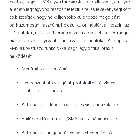
Fontos, hogy a PMS olyan funkciókkal rendelkezzen, amelyek
a lehető legnagyobb részben lefedik a teljes tevékenységi kört
és biztosítják, hogy ne kelljen több különböző megoldást
párhuzamosan használni. Például külön naptárban kezelni az
időpontokat, más szoftverben vezetni a készleteket, és megint
más eszközben nyilvántartani a vásárlói adatokat. A jó optikai
PMS a következő funkciókkal segíti egy optikai praxis
működését:
Mérőműszer integráció
Testreszabható vizsgálati protokoll és részletes,
átlátható anamnézis
Automatikus időpontfoglalás és visszaigazolások
Emlékeztető e-mailben/SMS -ben a pácienseknek
Automatikusan generált és összehasonlítható