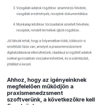
Vizsgálati adatok rögzítése: anamnézis felvitele,
vizsgálati eredmények, receptek dokumentálása
Munkalap kitöltése: törzsadatok ismételt felvétele,
receptek, rendelt termékek újbóli rögzítése.
Jól látszik tehát, hogy a folyamatban több, többször is
ismétlődő fázis van, amelyet a praxismenedzsment
digitalizálásával elkerülhetünk, ráadásul a rögzített adatok
sokkal gyorsabban visszakereshetőek, és a számlázást,
jótállást is kezeli.
Ahhoz, hogy az igényeinknek
megfelelően működjön a
praxismenedzsment
szoftverünk, a következőkre kell