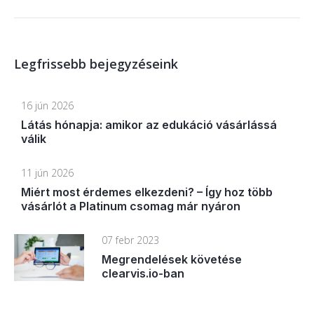
Legfrissebb bejegyzéseink
16 jún 2026
Látás hónapja: amikor az edukáció vásárlássá
válik
11 jún 2026
Miért most érdemes elkezdeni? – Így hoz több
vásárlót a Platinum csomag már nyáron
07 febr 2023
Megrendelések követése
clearvis.io-ban