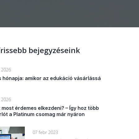
rissebb bejegyzéseink
n 2026
s hónapja: amikor az edukáció vásárlássá
n 2026
t most érdemes elkezdeni? – Így hoz több
rlót a Platinum csomag már nyáron
07 febr 2023