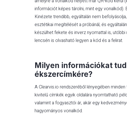
amelyre a vonalkód helyett már QR-kód kerül (
információt képes tárolni, mint egy vonalkód). 
Kinézete trendibb, egyáltalán nem befolyásolja,
esztétikai megítélését a próbánál, és egyáltalán
készülhet fekete és inverz nyomattal is, utób
lencsén is olvasható legyen a kód és a felirat.
Milyen információkat tud
ékszercímkére?
A Clearvis.io rendszeréből lényegében minde
kivitelű címkék egyik oldalára nyomtatható pél
valamint a fogyasztói ár, akár egy kedvezményes
hagyományos vonalkód.