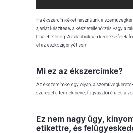
Ha ékszercímkéket használunk a szemüvegkeret
ajánlat készítése, a készletellenőrzés vagy a 
hibalehetőség. Az alábbiakban kérdezz-felek f
el az eszközigényét sem.
Mi ez az ékszercímke?
Az ékszercímke egy olyan, a szemüvegkeretek 
szerepel a termék neve, fogyasztói ára és a v
Ez nem nagy ügy, kinyo
etikettre, és felügyeske