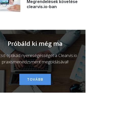
Megrendelések követése
clearvis.io-ban
Próbáld ki még ma
ítsd optikád nyereségességét a Clearvis.io
praxismenedzsment megoldásával!
TOVÁBB