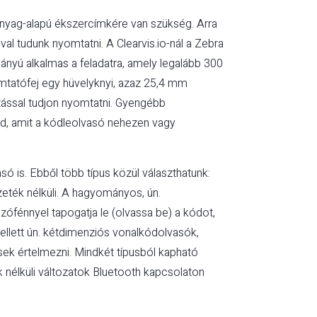
űanyag-alapú ékszercímkére van szükség. Arra
l tudunk nyomtatni. A Clearvis.io-nál a Zebra
mányú alkalmas a feladatra, amely legalább 300
omtatófej egy hüvelyknyi, azaz 25,4 mm
ással tudjon nyomtatni. Gyengébb
ód, amit a kódleolvasó nehezen vagy
 is. Ebből több típus közül választhatunk:
eték nélküli. A hagyományos, ún.
ófénnyel tapogatja le (olvassa be) a kódot,
llett ún. kétdimenziós vonalkódolvasók,
ek értelmezni. Mindkét típusból kapható
k nélküli változatok Bluetooth kapcsolaton