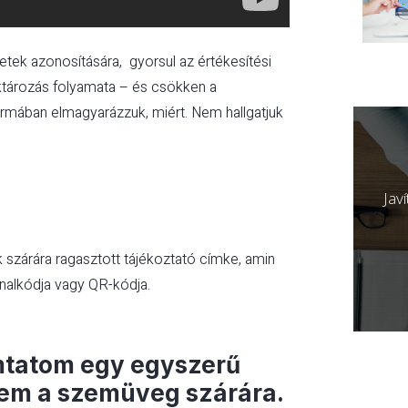
ek azonosítására, gyorsul az értékesítési
raktározás folyamata – és csökken a
ormában elmagyarázzuk, miért. Nem hallgatjuk
Jav
szárára ragasztott tájékoztató címke, amin
onalkódja vagy QR-kódja.
mtatom egy egyszerű
dem a szemüveg szárára.