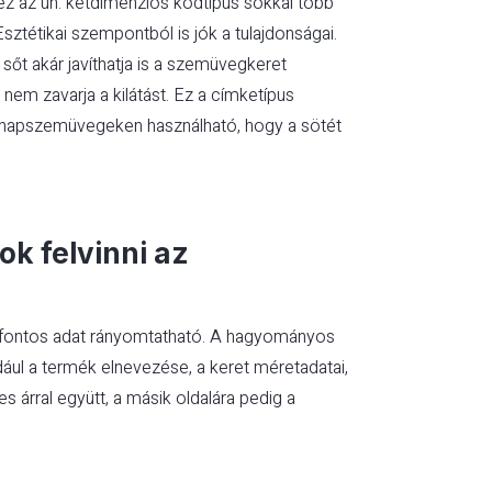
ez az ún. kétdimenziós kódtípus sokkal több
Esztétikai szempontból is jók a tulajdonságai.
 sőt akár javíthatja is a szemüvegkeret
 nem zavarja a kilátást. Ez a címketípus
bi napszemüvegeken használható, hogy a sötét
ok felvinni az
n fontos adat rányomtatható. A hagyományos
dául a termék elnevezése, a keret méretadatai,
 árral együtt, a másik oldalára pedig a