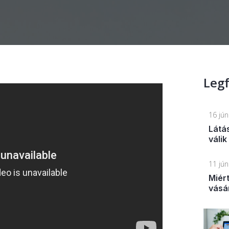
Legf
16 jú
Látá
válik
11 jú
Miér
vásá