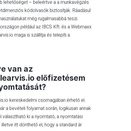
bb lehetőséget – beleértve a a munkavégzés
tdimenziós kódolvasók biztosítják. Ráadásul
használatukat még rugalmasabbá teszi.
arországon például az IBCS Kft. és a Webmaxx
s.io maga is szállítja és telepíti a
ye van az
earvis.io előfizetésem
nyomtatását?
is.io kereskedelmi csomagjában érhető el.
ár a bevételi folyamat során, logikusan annak
 választható ki a nyomtató, a nyomtatási
lletve itt dönthető el, hogy a standard ár