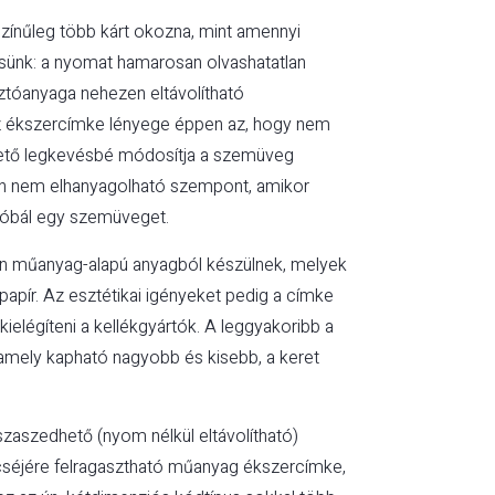
zínűleg több kárt okozna, mint amennyi
tsünk: a nyomat hamarosan olvashatatlan
sztóanyaga nehezen eltávolítható
 ékszercímke lényege éppen az, hogy nem
lehető legkevésbé módosítja a szemüveg
alán nem elhanyagolható szempont, amikor
lpróbál egy szemüveget.
an műanyag-alapú anyagból készülnek, melyek
papír. Az esztétikai igényeket pedig a címke
ielégíteni a kellékgyártók. A leggyakoribb a
 amely kapható nagyobb és kisebb, a keret
.
aszedhető (nyom nélkül eltávolítható)
ncséjére felragasztható műanyag ékszercímke,