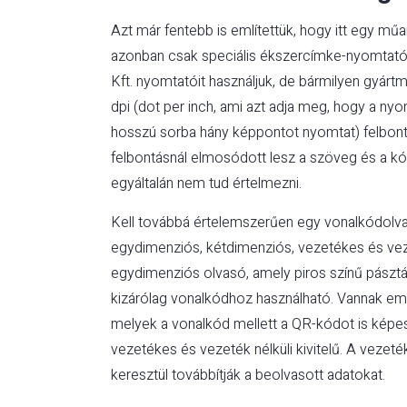
Azt már fentebb is említettük, hogy itt egy m
azonban csak speciális ékszercímke-nyomtatóva
Kft. nyomtatóit használjuk, de bármilyen gyárt
dpi (dot per inch, ami azt adja meg, hogy a ny
hosszú sorba hány képpontot nyomtat) felbont
felbontásnál elmosódott lesz a szöveg és a k
egyáltalán nem tud értelmezni.
Kell továbbá értelemszerűen egy vonalkódolvasó
egydimenziós, kétdimenziós, vezetékes és vez
egydimenziós olvasó, amely piros színű pásztáz
kizárólag vonalkódhoz használható. Vannak eme
melyek a vonalkód mellett a QR-kódot is képes
vezetékes és vezeték nélküli kivitelű. A vezeté
keresztül továbbítják a beolvasott adatokat.