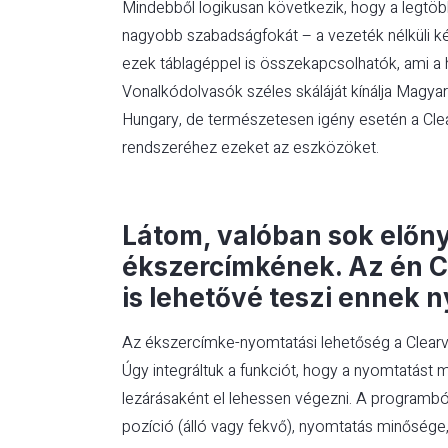
Mindebből logikusan következik, hogy a legtö
nagyobb szabadságfokát – a vezeték nélküli ké
ezek táblagéppel is összekapcsolhatók, ami a 
Vonalkódolvasók széles skáláját kínálja Magy
Hungary, de természetesen igény esetén a Clearvi
rendszeréhez ezeket az eszközöket.
Látom, valóban sok előn
ékszercímkének. Az én Cl
is lehetővé teszi ennek 
Az ékszercímke-nyomtatási lehetőség a Clearv
Úgy integráltuk a funkciót, hogy a nyomtatást m
lezárásaként el lehessen végezni. A programból
pozíció (álló vagy fekvő), nyomtatás minősége, i