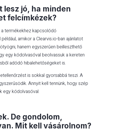
t lesz jó, ha minden
t felcímkézek?
n a termékekhez kapcsolódó
például, amikor a Clearvis.io-ban ajánlatot
epötyögni, hanem egyszerűen beilleszthető
ogy egy kódolvasóval beolvassuk a kereten
lésből adódó hibalehetőségeket is.
etellenőrzést is sokkal gyorsabbá teszi. A
gyszerűsödik. Annyit kell tennünk, hogy szép
k egy kódolvasóval.
ek. De gondolom,
an. Mit kell vásárolnom?