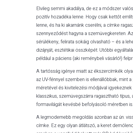
Elvileg semmi akadálya, de ez a módszer valós
pozitív hozadéka lenne. Hogy csak kettőt emlí
lenne, és ha ki akarnánk cserélni, a címke raga
szennyeződést hagyna a szemüvegkereten. Az
sérülékeny, felirata sokáig olvasható – és a 
dizájnját, esztétikai összképét. Utóbbi egyált
például a páciens (aki reménybeli vásárló!) fe
A tartósság igénye miatt az ékszercímkék oly
az UV-fénnyel szemben is ellenállóbbak, mint a 
méretével és kivitelezési módjával igyekeznek k
klasszikus, szemüvegszárra ragasztható típus,
formavilágát kevésbé befolyásoló méretben is
A legmodernebb megoldás azonban az ún. vissz
címke. Ez egy olyan átlátszó, a keret demóle