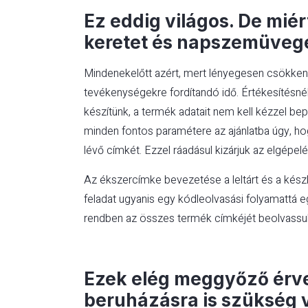
Ez eddig világos. De miér
keretet és napszemüvege
Mindenekelőtt azért, mert lényegesen csökke
tevékenységekre fordítandó idő. Értékesítésnél 
készítünk, a termék adatait nem kell kézzel b
minden fontos paramétere az ajánlatba úgy, h
lévő címkét. Ezzel ráadásul kizárjuk az elgépe
Az ékszercímke bevezetése a leltárt és a készl
feladat ugyanis egy kódleolvasási folyamattá e
rendben az összes termék címkéjét beolvassu
Ezek elég meggyőző érv
beruházásra is szükség v