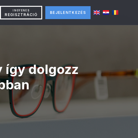
INGYENES
BEJELENTKEZÉS
REGISZTRÁCIÓ
 így dolgozz
abban