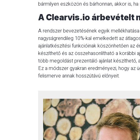
bármilyen eszközön és bárhonnan, akkor is, ha
A Clearvis.io árbevételt
A rendszer bevezetésének egyik mellékhatása a
nagyságrendileg 10%-kal emelkedett az átlagos k
ajánlatkészítési funkcióinak köszönhetően az ért
készíthető és az összehasonlítható a korábbi a
több megoldást prezentáló ajánlat készíthető,
Ez a módszer gyakran eredményezi, hogy az ü
felismerve annak hosszútávú előnyeit.