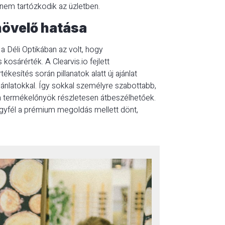
 nem tartózkodik az üzletben.
 növelő hatása
 Déli Optikában az volt, hogy
osárérték. A Clearvis.io fejlett
ékesítés során pillanatok alatt új ajánlat
jánlatokkal. Így sokkal személyre szabottabb,
 a termékelőnyök részletesen átbeszélhetőek.
gyfél a prémium megoldás mellett dönt,