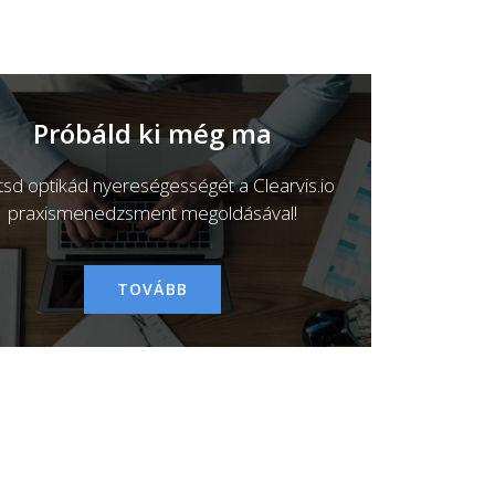
Próbáld ki még ma
ítsd optikád nyereségességét a Clearvis.io
praxismenedzsment megoldásával!
TOVÁBB