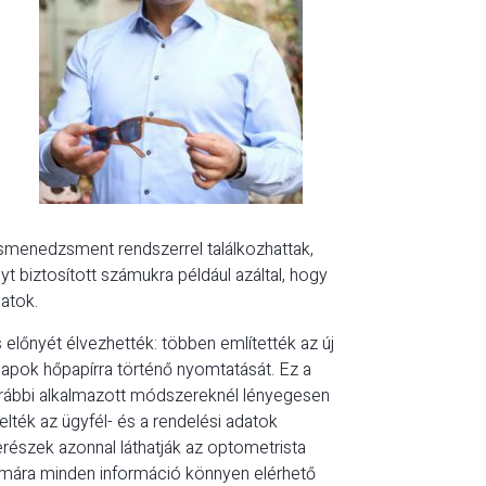
smenedzsment rendszerrel találkozhattak,
t biztosított számukra például azáltal, hogy
atok.
 előnyét élvezhették: többen említették az új
apok hőpapírra történő nyomtatását. Ez a
orábbi alkalmazott módszereknél lényegesen
elték az ügyfél- és a rendelési adatok
zerészek azonnal láthatják az optometrista
ámára minden információ könnyen elérhető