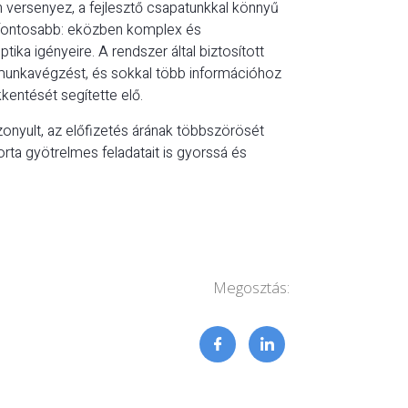
versenyez, a fejlesztő csapatunkkal könnyű
egfontosabb: eközben komplex és
ika igényeire. A rendszer által biztosított
 munkavégzést, és sokkal több információhoz
kentését segítette elő.
nyult, az előfizetés árának többszörösét
rta gyötrelmes feladatait is gyorssá és
Megosztás: