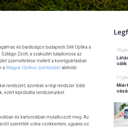
Legf
ugalmas és barátságos budapesti Déli Optika a
16 jú
Szilágyi Zsolt, a szaküzlet tulajdonosa az
Látá
zlet üzemeltetése mellett a keretgyártásban
válik
e a
Magyar Optikus Ipartestület
alelnöki
11 jú
kai rendszert, azonban a régi rendszer több
Miér
vásá
, ezért kipróbálta rendszerünket.
apokban és kartonokban mutatkozott meg. Az
ciót szerették volna csökkenteni, ugyanis ez