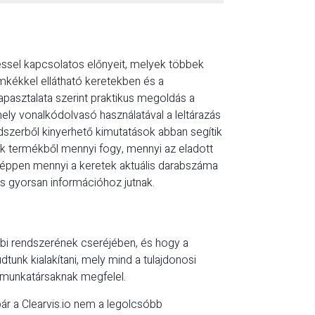
léssel kapcsolatos előnyeit, melyek többek
mkékkel ellátható keretekben és a
apasztalata szerint praktikus megoldás a
ely vonalkódolvasó használatával a leltárazás
ndszerből kinyerhető kimutatások abban segítik
lyik termékből mennyi fogy, mennyi az eladott
y éppen mennyi a keretek aktuális darabszáma
is gyorsan információhoz jutnak.
bbi rendszerének cseréjében, és hogy a
dtunk kialakítani, mely mind a tulajdonosi
 munkatársaknak megfelel.
ár a Clearvis.io nem a legolcsóbb