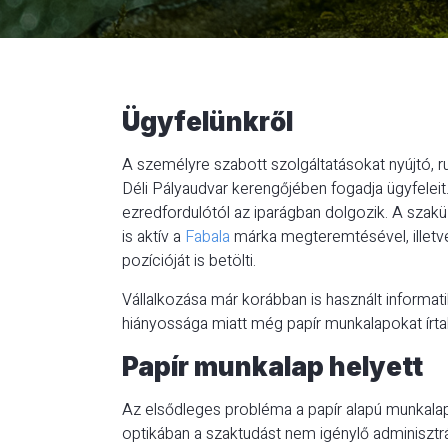
Ügyfelünkről
A személyre szabott szolgáltatásokat nyújtó, r
Déli Pályaudvar kerengőjében fogadja ügyfeleit. 
ezredfordulótól az iparágban dolgozik. A szakü
is aktív a
Fabala
márka megteremtésével, illetv
pozícióját is betölti.
Vállalkozása már korábban is használt informati
hiányossága miatt még papír munkalapokat írtak
Papír munkalap helyett
Az elsődleges probléma a papír alapú munkal
optikában a szaktudást nem igénylő adminisztrá