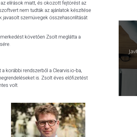
z elírások miatt, és okozott fejtörést az
szoftvert nem tudták az ajánlatok készítése
ek javasolt szemüvegek összehasonlítását
ismerkedést követően Zsolt meglátta a
sére.
Jav
 a korábbi rendszerből a Clearvis.io-ba,
megrendeléseket is. Zsolt éves előfizetést
tes volt.