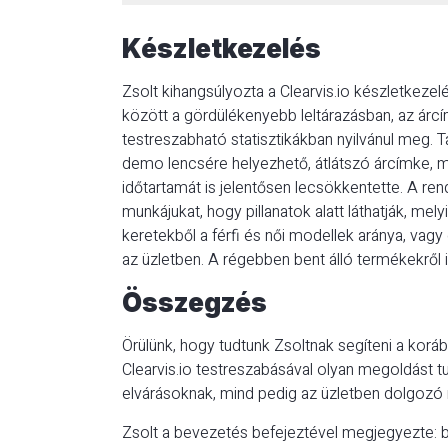
Készletkezelés
Zsolt kihangsúlyozta a Clearvis.io készletkeze
között a gördülékenyebb leltárazásban, az árcí
testreszabható statisztikákban nyilvánul meg. T
demo lencsére helyezhető, átlátszó árcímke, m
időtartamát is jelentősen lecsökkentette. A re
munkájukat, hogy pillanatok alatt láthatják, me
keretekből a férfi és női modellek aránya, vag
az üzletben. A régebben bent álló termékekről 
Összegzés
Örülünk, hogy tudtunk Zsoltnak segíteni a korá
Clearvis.io testreszabásával olyan megoldást tu
elvárásoknak, mind pedig az üzletben dolgozó
Zsolt a bevezetés befejeztével megjegyezte: b