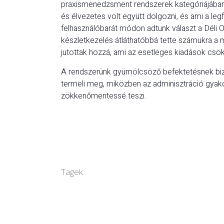
praxismenedzsment rendszerek kategóriájában 
és élvezetes volt együtt dolgozni, és ami a l
felhasználóbarát módon adtunk választ a Déli Opt
készletkezelés átláthatóbbá tette számukra a
jutottak hozzá, ami az esetleges kiadások csök
A rendszerünk gyümölcsöző befektetésnek bizo
termeli meg, miközben az adminisztráció gyako
zökkenőmentessé teszi.
Tagek: