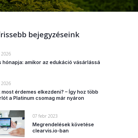
rissebb bejegyzéseink
n 2026
s hónapja: amikor az edukáció vásárlássá
n 2026
t most érdemes elkezdeni? – Így hoz több
rlót a Platinum csomag már nyáron
07 febr 2023
Megrendelések követése
clearvis.io-ban