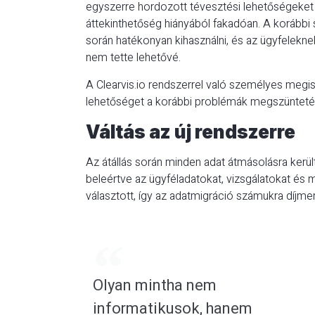
egyszerre hordozott tévesztési lehetőségeket a
áttekinthetőség hiányából fakadóan. A korábbi 
során hatékonyan kihasználni, és az ügyfelekn
nem tette lehetővé.
A Clearvis.io rendszerrel való személyes meg
lehetőséget a korábbi problémák megszünteté
Váltás az új rendszerre
Az átállás során minden adat átmásolásra került
beleértve az ügyféladatokat, vizsgálatokat és 
választott, így az adatmigráció számukra díjmen
Olyan mintha nem
informatikusok, hanem