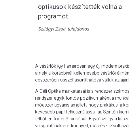
optikusok készítették volna a
programot.
Szilágyi Zsolt, tulajdonos
A vásárlók így hamarosan egy új, modern praxi
amely a korábbinál kellemesebb vásárlói élmény
egyszerűen összehasonlíthatóvá váltak az ajánl
A Déli Optika munkatársai is a rendszer számos
rendszer egyik fontos pozitívumaként a munkal
módszer ugyanis amellett, hogy praktikus, a k
kevesebb papírfelhasználással jár. Szintén kiem
felhőben történő tárolását. Egyrészt így a láts
vizsgálatának eredményeit, másrészt Zsolt sz